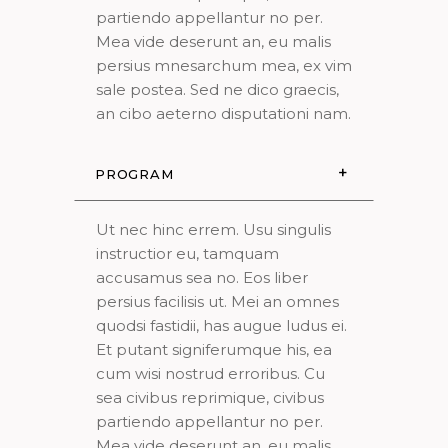
partiendo appellantur no per.
Mea vide deserunt an, eu malis
persius mnesarchum mea, ex vim
sale postea. Sed ne dico graecis,
an cibo aeterno disputationi nam.
PROGRAM
Ut nec hinc errem. Usu singulis
instructior eu, tamquam
accusamus sea no. Eos liber
persius facilisis ut. Mei an omnes
quodsi fastidii, has augue ludus ei.
Et putant signiferumque his, ea
cum wisi nostrud erroribus. Cu
sea civibus reprimique, civibus
partiendo appellantur no per.
Mea vide deserunt an, eu malis