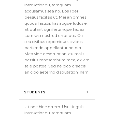
instructior eu, tamquam
accusamus sea no. Eos liber
persius facilisis ut. Mei an omnes
quodsi fastidii, has augue ludus ei.
Et putant signiferumque his, ea
cum wisi nostrud erroribus. Cu
sea civibus reprimique, civibus
partiendo appellantur no per.
Mea vide deserunt an, eu malis
persius mnesarchum mea, ex vim
sale postea. Sed ne dico graecis,
an cibo aeterno disputationi nam.
STUDENTS
Ut nec hinc errem. Usu singulis
instructior eu, tamquam