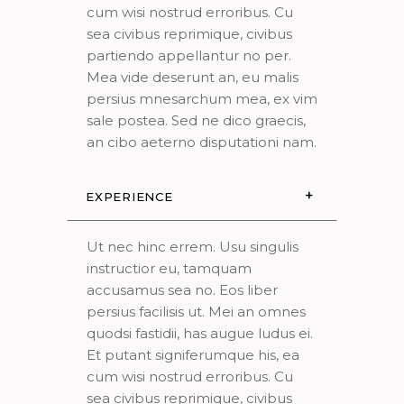
cum wisi nostrud erroribus. Cu
sea civibus reprimique, civibus
partiendo appellantur no per.
Mea vide deserunt an, eu malis
persius mnesarchum mea, ex vim
sale postea. Sed ne dico graecis,
an cibo aeterno disputationi nam.
EXPERIENCE
Ut nec hinc errem. Usu singulis
instructior eu, tamquam
accusamus sea no. Eos liber
persius facilisis ut. Mei an omnes
quodsi fastidii, has augue ludus ei.
Et putant signiferumque his, ea
cum wisi nostrud erroribus. Cu
sea civibus reprimique, civibus