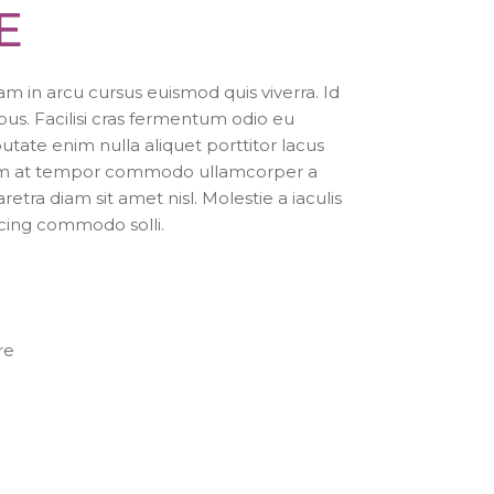
E
 in arcu cursus euismod quis viverra. Id
bus. Facilisi cras fermentum odio eu
putate enim nulla aliquet porttitor lacus
tum at tempor commodo ullamcorper a
retra diam sit amet nisl. Molestie a iaculis
scing commodo solli.
re