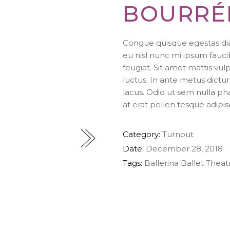
BOURRÉ
Congue quisque egestas diam
eu nisl nunc mi ipsum fauci
feugiat. Sit amet mattis vul
luctus. In ante metus dic
lacus. Odio ut sem nulla pha
at erat pellen tesque adipi
Category:
Turnout
Date:
December 28, 2018
Tags:
Ballerina
Ballet
Theat